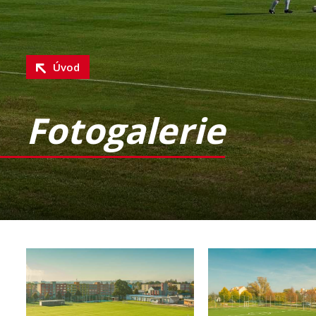
Úvod
Fotogalerie