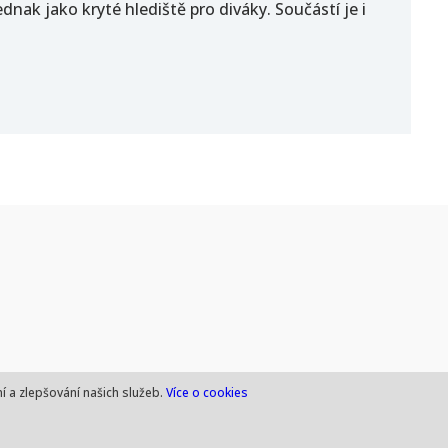
dnak jako kryté hlediště pro diváky. Součástí je i
Copyright © 2022 Město České Velenice
í a zlepšování našich služeb.
Více o cookies
Created by efectel.cz