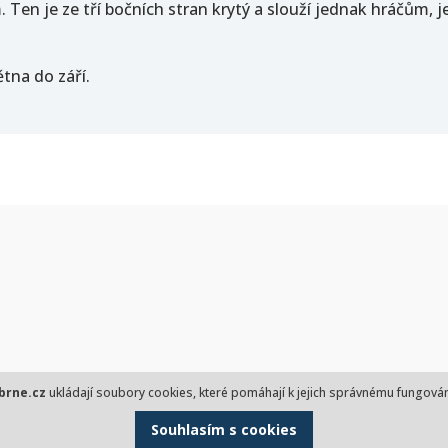
. Ten je ze tří bočních stran krytý a slouží jednak hráčům, je
tna do září.
brne.cz
ukládají soubory cookies, které pomáhají k jejich správnému fungován